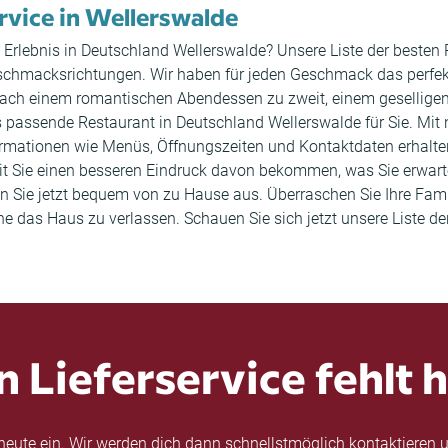
ervice in Wellerswalde
es Erlebnis in Deutschland Wellerswalde? Unsere Liste der besten
schmacksrichtungen. Wir haben für jeden Geschmack das perfekt
he nach einem romantischen Abendessen zu zweit, einem gesellig
 passende Restaurant in Deutschland Wellerswalde für Sie. Mit n
ormationen wie Menüs, Öffnungszeiten und Kontaktdaten erhal
 Sie einen besseren Eindruck davon bekommen, was Sie erwarte
len Sie jetzt bequem von zu Hause aus. Überraschen Sie Ihre Fa
hne das Haus zu verlassen. Schauen Sie sich jetzt unsere Liste 
n Lieferservice fehlt h
eute ein. Wir werden dich dann schnellstmöglich kontaktieren u