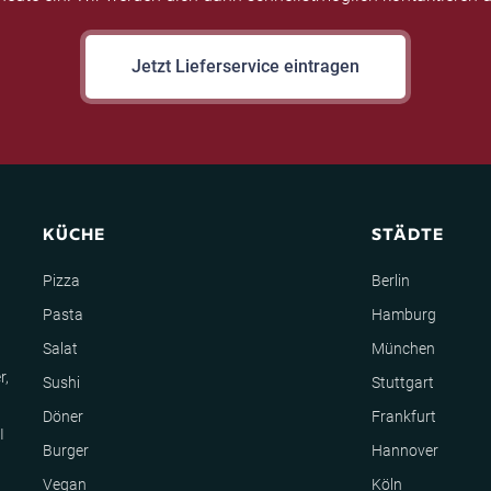
Jetzt Lieferservice eintragen
KÜCHE
STÄDTE
Pizza
Berlin
Pasta
Hamburg
Salat
München
r,
Sushi
Stuttgart
Döner
Frankfurt
I
Burger
Hannover
Vegan
Köln