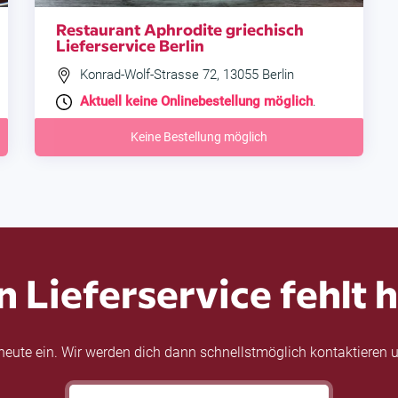
Restaurant Aphrodite griechisch
Lieferservice Berlin
Konrad-Wolf-Strasse 72, 13055 Berlin
Aktuell keine Onlinebestellung möglich
.
Keine Bestellung möglich
n Lieferservice fehlt h
eute ein. Wir werden dich dann schnellstmöglich kontaktieren u