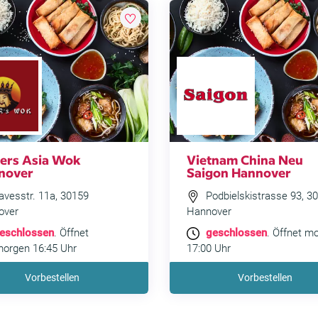
sers Asia Wok
Vietnam China Neu
nover
Saigon Hannover
vesstr. 11a, 30159
Podbielskistrasse 93, 3
over
Hannover
eschlossen
. Öffnet
geschlossen
. Öffnet m
orgen 16:45 Uhr
17:00 Uhr
Vorbestellen
Vorbestellen