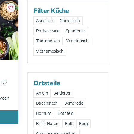
Filter Küche
Asiatisch
Chinesisch
Partyservice
Spanferkel
Thailändisch
Vegetarisch
Vietnamesisch
Ortsteile
0177
Ahlem
Anderten
orgen
Badenstedt
Bemerode
Bornum
Bothfeld
Brink-Hafen
Bult
Burg
Calenberger Neustadt