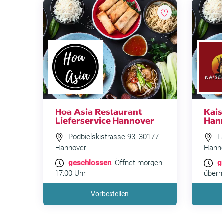
Hoa Asia Restaurant
Kai
Lieferservice Hannover
Han
Podbielskistrasse 93, 30177
La
Hannover
Hann
geschlossen
. Öffnet morgen
g
17:00 Uhr
überm
Vorbestellen