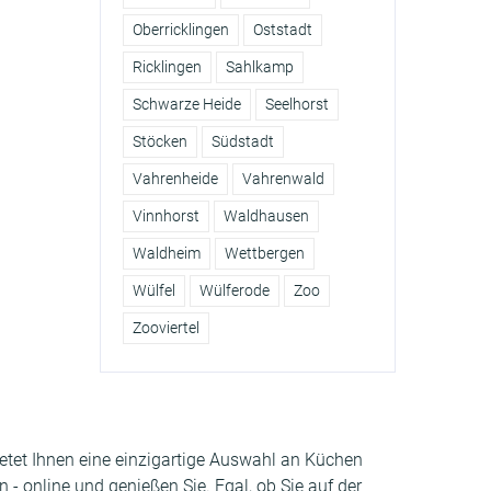
Oberricklingen
Oststadt
Ricklingen
Sahlkamp
Schwarze Heide
Seelhorst
Stöcken
Südstadt
Vahrenheide
Vahrenwald
Vinnhorst
Waldhausen
Waldheim
Wettbergen
Wülfel
Wülferode
Zoo
Zooviertel
bietet Ihnen eine einzigartige Auswahl an Küchen
- online und genießen Sie. Egal, ob Sie auf der