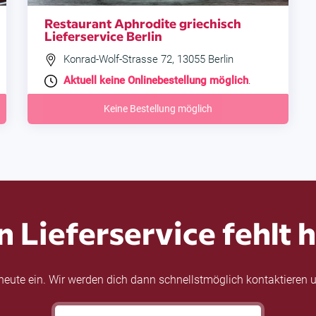
Restaurant Aphrodite griechisch
Lieferservice Berlin
Konrad-Wolf-Strasse 72, 13055 Berlin
Aktuell keine Onlinebestellung möglich
.
Keine Bestellung möglich
n Lieferservice fehlt h
eute ein. Wir werden dich dann schnellstmöglich kontaktieren u