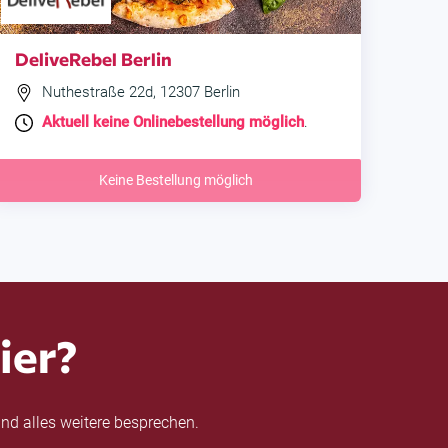
DeliveRebel Berlin
Nuthestraße 22d, 12307 Berlin
Aktuell keine Onlinebestellung möglich
.
Keine Bestellung möglich
ier?
nd alles weitere besprechen.