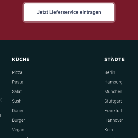
Jetzt Lieferservice eintragen
KÜCHE
STÄDTE
Pizza
Berlin
Pasta
Hamburg
Salat
München
r,
Sushi
Stuttgart
Döner
Frankfurt
I
Burger
Hannover
Vegan
Köln