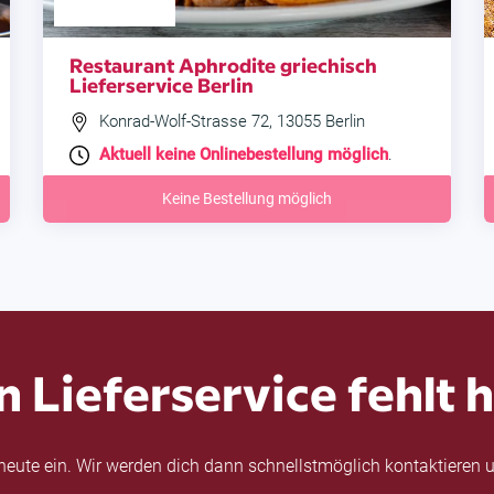
Restaurant Aphrodite griechisch
Lieferservice Berlin
Konrad-Wolf-Strasse 72, 13055 Berlin
Aktuell keine Onlinebestellung möglich
.
Keine Bestellung möglich
n Lieferservice fehlt h
eute ein. Wir werden dich dann schnellstmöglich kontaktieren u