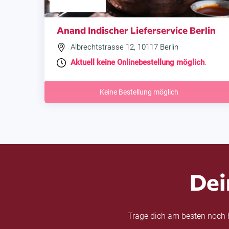
Anand Indischer Lieferservice Berlin
Albrechtstrasse 12, 10117 Berlin
Aktuell keine Onlinebestellung möglich
.
Keine Bestellung möglich
Dei
Trage dich am besten noch h