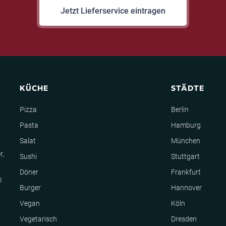
Jetzt Lieferservice eintragen
KÜCHE
STÄDTE
Pizza
Berlin
Pasta
Hamburg
Salat
München
r,
Sushi
Stuttgart
Döner
Frankfurt
I
Burger
Hannover
Vegan
Köln
Vegetarisch
Dresden