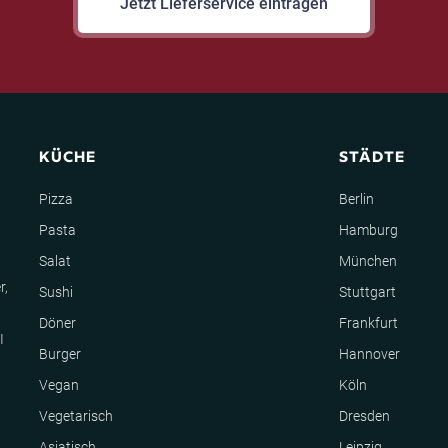
Jetzt Lieferservice eintragen
KÜCHE
STÄDTE
Pizza
Berlin
Pasta
Hamburg
Salat
München
r,
Sushi
Stuttgart
Döner
Frankfurt
I
Burger
Hannover
Vegan
Köln
Vegetarisch
Dresden
Asiatisch
Leipzig