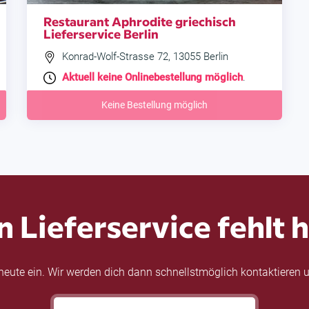
Restaurant Aphrodite griechisch
Lieferservice Berlin
Konrad-Wolf-Strasse 72, 13055 Berlin
Aktuell keine Onlinebestellung möglich
.
Keine Bestellung möglich
n Lieferservice fehlt h
eute ein. Wir werden dich dann schnellstmöglich kontaktieren u