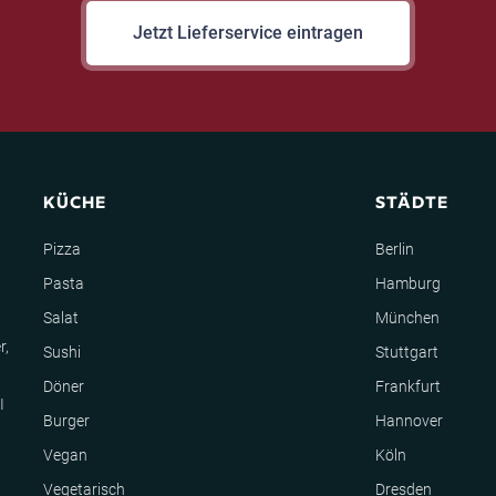
Jetzt Lieferservice eintragen
KÜCHE
STÄDTE
Pizza
Berlin
Pasta
Hamburg
Salat
München
r,
Sushi
Stuttgart
Döner
Frankfurt
I
Burger
Hannover
Vegan
Köln
Vegetarisch
Dresden