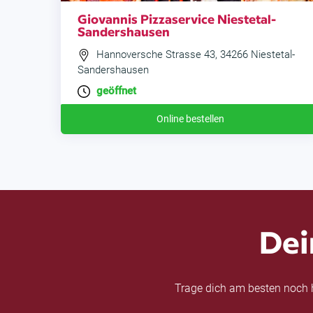
Giovannis Pizzaservice Niestetal-
Sandershausen
Hannoversche Strasse 43, 34266 Niestetal-
Sandershausen
geöffnet
Online bestellen
Dei
Trage dich am besten noch h