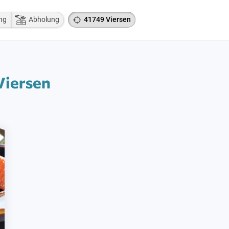
ng
Abholung
41749 Viersen
Viersen