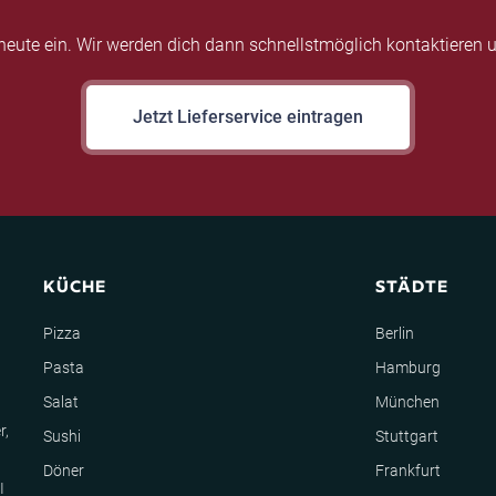
eute ein. Wir werden dich dann schnellstmöglich kontaktieren u
Jetzt Lieferservice eintragen
KÜCHE
STÄDTE
Pizza
Berlin
Pasta
Hamburg
Salat
München
r,
Sushi
Stuttgart
Döner
Frankfurt
I