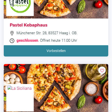
Pastel Kebaphaus
Münchener Str. 28, 83527 Haag i. OB.
geschlossen
. Öffnet heute 11:00 Uhr
Vorbestellen