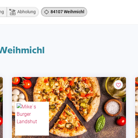
ng
Abholung
84107 Weihmichl
 Weihmichl