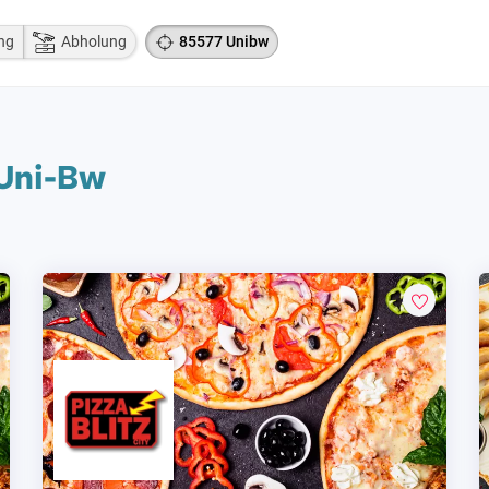
ng
Abholung
85577 Unibw
 Uni-Bw