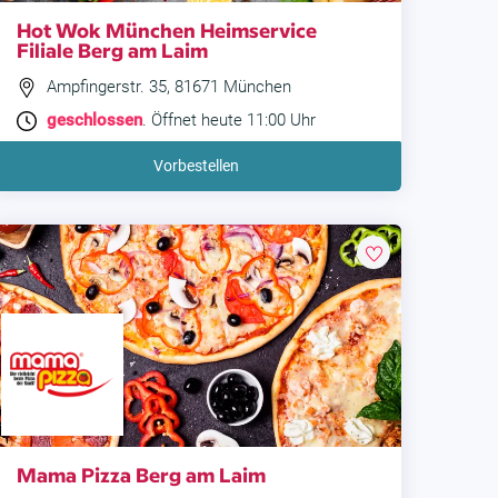
Hot Wok München Heimservice
Filiale Berg am Laim
Ampfingerstr. 35, 81671 München
geschlossen
. Öffnet heute 11:00 Uhr
Vorbestellen
Mama Pizza Berg am Laim