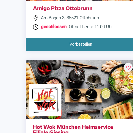
Amigo Pizza Ottobrunn
Am Bogen 3, 85521 Ottobrunn
geschlossen
. Öffnet heute 11:00 Uhr
Vorbestellen
Hot Wok München Heimservice
Filiale Giesing