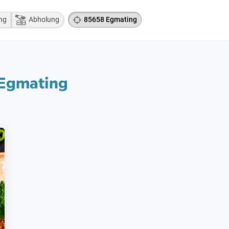
ng
Abholung
85658 Egmating
 Egmating