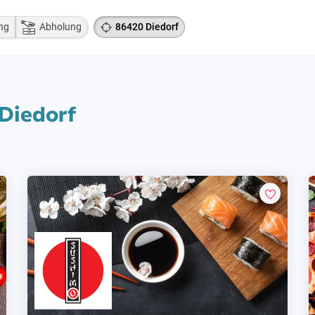
ng
Abholung
86420 Diedorf
 Diedorf