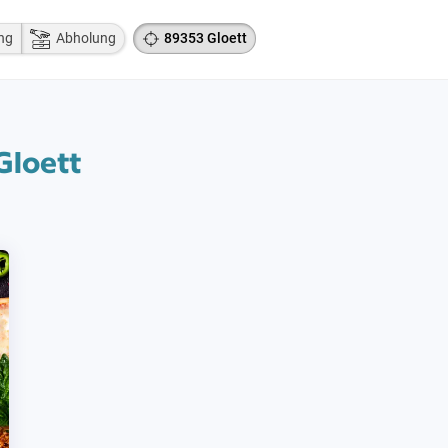
ng
Abholung
89353 Gloett
Gloett