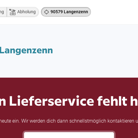
ng
Abholung
90579 Langenzenn
9 Langenzenn
n Lieferservice fehlt h
eute ein. Wir werden dich dann schnellstmöglich kontaktieren u