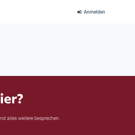
Anmelden
ier?
nd alles weitere besprechen.