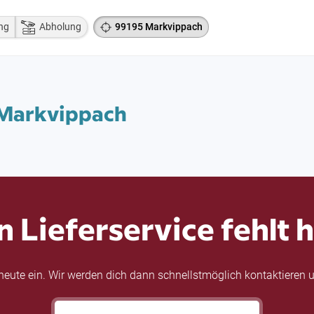
ng
Abholung
99195 Markvippach
5 Markvippach
n Lieferservice fehlt h
eute ein. Wir werden dich dann schnellstmöglich kontaktieren u