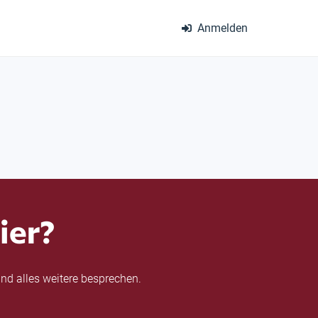
Anmelden
ier?
nd alles weitere besprechen.