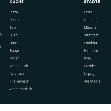
KÜCHE
STÄDTE
Pizza
Berlin
Pasta
Hamburg
Salat
München
r,
Sushi
Stuttgart
Döner
Frankfurt
I
Burger
Hannover
Vegan
Köln
Vegetarisch
Dresden
Asiatisch
Leipzig
Thailändisch
Alle Städte
Vietnamesisch