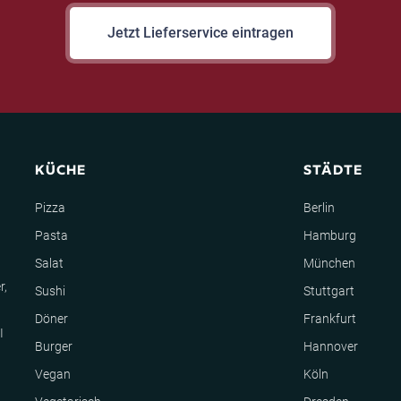
Jetzt Lieferservice eintragen
KÜCHE
STÄDTE
Pizza
Berlin
Pasta
Hamburg
Salat
München
r,
Sushi
Stuttgart
Döner
Frankfurt
I
Burger
Hannover
Vegan
Köln