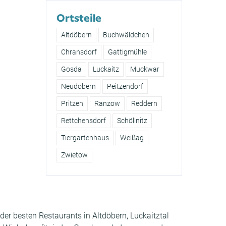
Ortsteile
Altdöbern
Buchwäldchen
Chransdorf
Gattigmühle
Gosda
Luckaitz
Muckwar
Neudöbern
Peitzendorf
Pritzen
Ranzow
Reddern
Rettchensdorf
Schöllnitz
Tiergartenhaus
Weißag
Zwietow
 der besten Restaurants in Altdöbern, Luckaitztal