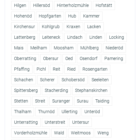
Hilgen
Hillersöd
Hinterholzmühle
Hofstätt
Hohenöd
Hopfgarten
Hub
Kammer
Kirchensur
Kohlgrub
Kraxen
Lacken
Lattenberg
Leiteneck
Lindach
Linden
Locking
Mais
Meilham
Moosham
Mühlberg
Niederöd
Oberratting
Obersur
Oed
Osendorf
Pamering
Pfaffing
Pichl
Reit
Ried
Rosengarten
Schachen
Scherer
Schobersöd
Seeleiten
Spittersberg
Stacherding
Stephanskirchen
Stetten
Streit
Suranger
Surau
Taiding
Thalham
Thurnöd
Ullerting
Unteröd
Unterratting
Unterstreit
Untersur
Vorderholzmühle
Wald
Weitmoos
Weng