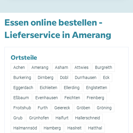
Essen online bestellen -
Lieferservice in Amerang
Ortsteile
Achen
Amerang
Asham
Attwies
Burgreith
Burkering
Dirnberg
Dobl
Durrhausen
Eck
Eggerdach
Eichleiten
Ellerding
Englstetten
Eßbaum
Evenhausen
Feichten
Freinberg
Froitshub
Furth
Geiereck
Gröben
Gröning
Grub
Grünhofen
Halfurt
Hallerschneid
Halmannsöd
Hamberg
Haslreit
Hatthal