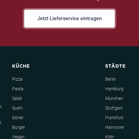
Jetzt Lieferservice eintragen
KÜCHE
STÄDTE
Pizza
Berlin
Pasta
Hamburg
Salat
München
r,
Sushi
Stuttgart
Döner
Frankfurt
I
Burger
Hannover
Vegan
Köln