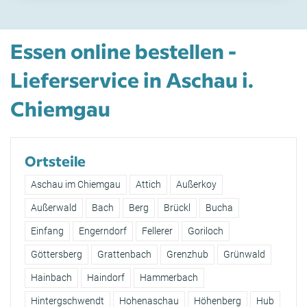
Essen online bestellen -
Lieferservice in Aschau i.
Chiemgau
Ortsteile
Aschau im Chiemgau
Attich
Außerkoy
Außerwald
Bach
Berg
Brückl
Bucha
Einfang
Engerndorf
Fellerer
Goriloch
Göttersberg
Grattenbach
Grenzhub
Grünwald
Hainbach
Haindorf
Hammerbach
Hintergschwendt
Hohenaschau
Höhenberg
Hub