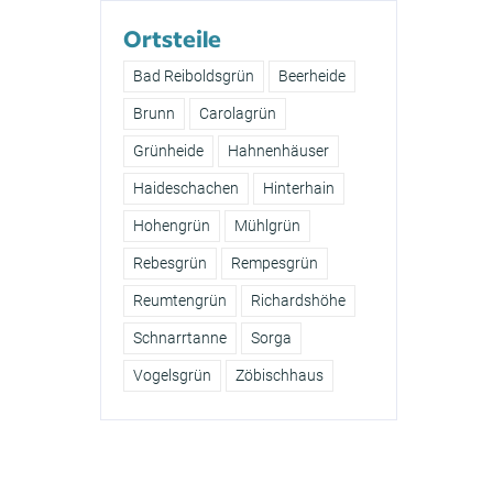
Ortsteile
Bad Reiboldsgrün
Beerheide
Brunn
Carolagrün
Grünheide
Hahnenhäuser
Haideschachen
Hinterhain
Hohengrün
Mühlgrün
Rebesgrün
Rempesgrün
Reumtengrün
Richardshöhe
Schnarrtanne
Sorga
Vogelsgrün
Zöbischhaus