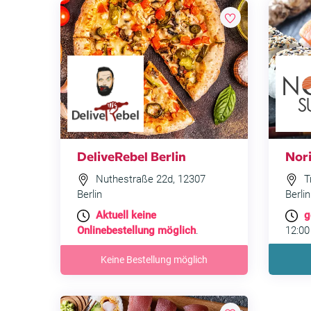
DeliveRebel Berlin
Nori
Nuthestraße 22d, 12307
T
Berlin
Berlin
Aktuell keine
g
Onlinebestellung möglich
.
12:00
Keine Bestellung möglich