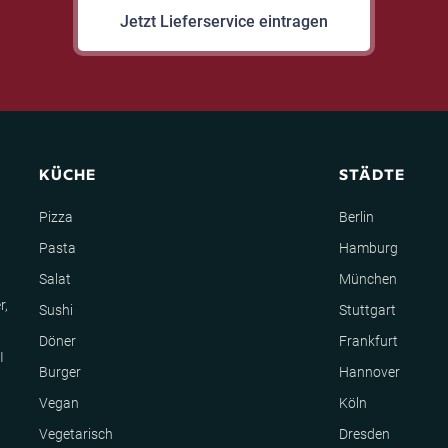
Jetzt Lieferservice eintragen
KÜCHE
STÄDTE
Pizza
Berlin
Pasta
Hamburg
Salat
München
r,
Sushi
Stuttgart
Döner
Frankfurt
I
Burger
Hannover
Vegan
Köln
Vegetarisch
Dresden