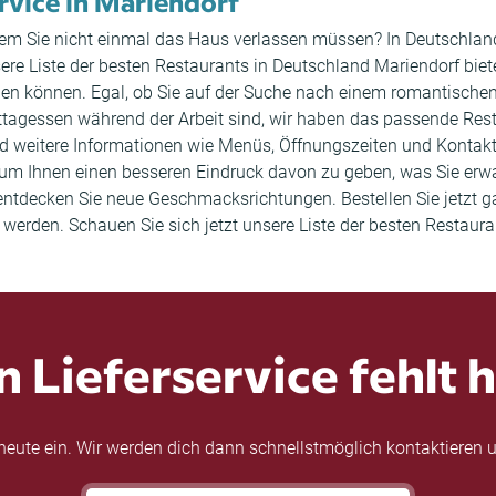
ervice in Mariendorf
i dem Sie nicht einmal das Haus verlassen müssen? In Deutschland
sere Liste der besten Restaurants in Deutschland Mariendorf biete
llen können. Egal, ob Sie auf der Suche nach einem romantische
agessen während der Arbeit sind, wir haben das passende Resta
und weitere Informationen wie Menüs, Öffnungszeiten und Konta
m Ihnen einen besseren Eindruck davon zu geben, was Sie erwar
entdecken Sie neue Geschmacksrichtungen. Bestellen Sie jetzt g
 werden. Schauen Sie sich jetzt unsere Liste der besten Restaur
n Lieferservice fehlt h
eute ein. Wir werden dich dann schnellstmöglich kontaktieren u