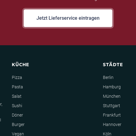
Jetzt Lieferservice eintragen
KÜCHE
STÄDTE
Pizza
Berlin
Pasta
Hamburg
Salat
München
r,
Sushi
Stuttgart
Döner
Frankfurt
I
Burger
Hannover
Vegan
Köln