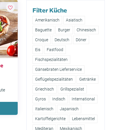
Filter Küche
Amerikanisch
Asiatisch
Baguette
Burger
Chinesisch
Croque
Deutsch
Döner
Eis
Fastfood
Fischspezialitäten
ce
Gänsebraten Lieferservice
Geflügelspezialitäten
Getränke
Griechisch
Grillspezialist
ute
Gyros
Indisch
International
Italienisch
Japanisch
Kartoffelgerichte
Lebensmittel
Mediteran
Mexikanisch