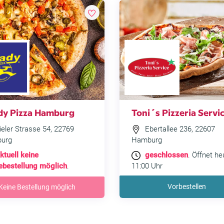
dy Pizza Hamburg
Toni´s Pizzeria Servi
eler Strasse 54, 22769
Ebertallee 236, 22607
urg
Hamburg
ktuell keine
geschlossen
. Öffnet he
ebestellung möglich
.
11:00 Uhr
Vorbestellen
Keine Bestellung möglich