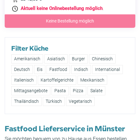
Aktuell keine Onlinebestellung möglich
.
Keine Bestellung möglich
Filter Küche
Amerikanisch
Asiatisch
Burger
Chinesisch
Deutsch
Eis
Fastfood
Indisch
International
Italienisch
Kartoffelgerichte
Mexikanisch
Mittagsangebote
Pasta
Pizza
Salate
Thailändisch
Türkisch
Vegetarisch
Fastfood Lieferservice in Münster
Sie möchten bequem von zu Hause aus Essen bestellen