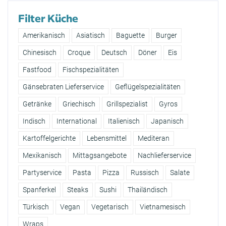
Filter Küche
Amerikanisch
Asiatisch
Baguette
Burger
Chinesisch
Croque
Deutsch
Döner
Eis
Fastfood
Fischspezialitäten
Gänsebraten Lieferservice
Geflügelspezialitäten
Getränke
Griechisch
Grillspezialist
Gyros
Indisch
International
Italienisch
Japanisch
Kartoffelgerichte
Lebensmittel
Mediteran
Mexikanisch
Mittagsangebote
Nachlieferservice
Partyservice
Pasta
Pizza
Russisch
Salate
Spanferkel
Steaks
Sushi
Thailändisch
Türkisch
Vegan
Vegetarisch
Vietnamesisch
Wraps