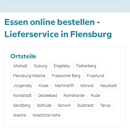
Essen online bestellen -
Lieferservice in Flensburg
Ortsteile
Altstadt
Duburg
Engelsby
Falkenberg
Flensburg-Weiche
Friesischer Berg
Fruerlund
Jürgensby
Klues
Martinstift
Mürwik
Neustadt
Nordstadt
Ostseebad
Ramsharde
Rude
Sandberg
Solitüde
Sonwik
Südstadt
Tarup
Weiche
Westliche Höhe