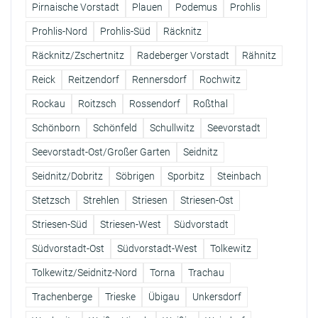
Pirnaische Vorstadt
Plauen
Podemus
Prohlis
Prohlis-Nord
Prohlis-Süd
Räcknitz
Räcknitz/Zschertnitz
Radeberger Vorstadt
Rähnitz
Reick
Reitzendorf
Rennersdorf
Rochwitz
Rockau
Roitzsch
Rossendorf
Roßthal
Schönborn
Schönfeld
Schullwitz
Seevorstadt
Seevorstadt-Ost/Großer Garten
Seidnitz
Seidnitz/Dobritz
Söbrigen
Sporbitz
Steinbach
Stetzsch
Strehlen
Striesen
Striesen-Ost
Striesen-Süd
Striesen-West
Südvorstadt
Südvorstadt-Ost
Südvorstadt-West
Tolkewitz
Tolkewitz/Seidnitz-Nord
Torna
Trachau
Trachenberge
Trieske
Übigau
Unkersdorf