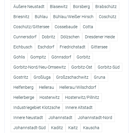
Äußere Neustadt
Blasewitz
Borsberg
Brabschütz
Briesnitz
Bühlau
Bühlau/Weißer Hirsch
Coschütz
Coschütz/Gittersee
Cossebaude
Cotta
Cunnersdorf
Dobritz
Dölzschen
Dresdener Heide
Eichbusch
Eschdorf
Friedrichstadt
Gittersee
Gohlis
Gompitz
Gönnsdorf
Gorbitz
Gorbitz-Nord/Neu-Omsewitz
Gorbitz-Ost
Gorbitz-Süd
Gostritz
Großluga
Großzschachwitz
Gruna
Helfenberg
Hellerau
Hellerau/Wilschdorf
Hellerberge
Hosterwitz
Hosterwitz/Pillnitz
Industriegebiet Klotzsche
Innere Altstadt
Innere Neustadt
Johannstadt
Johannstadt-Nord
Johannstadt-Süd
Kaditz
Kaitz
Kauscha