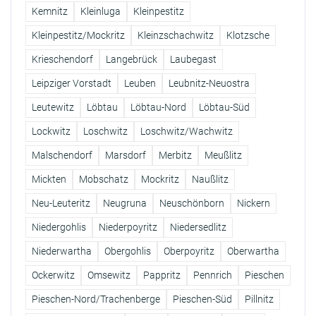
Kemnitz
Kleinluga
Kleinpestitz
Kleinpestitz/Mockritz
Kleinzschachwitz
Klotzsche
Krieschendorf
Langebrück
Laubegast
Leipziger Vorstadt
Leuben
Leubnitz-Neuostra
Leutewitz
Löbtau
Löbtau-Nord
Löbtau-Süd
Lockwitz
Loschwitz
Loschwitz/Wachwitz
Malschendorf
Marsdorf
Merbitz
Meußlitz
Mickten
Mobschatz
Mockritz
Naußlitz
Neu-Leuteritz
Neugruna
Neuschönborn
Nickern
Niedergohlis
Niederpoyritz
Niedersedlitz
Niederwartha
Obergohlis
Oberpoyritz
Oberwartha
Ockerwitz
Omsewitz
Pappritz
Pennrich
Pieschen
Pieschen-Nord/Trachenberge
Pieschen-Süd
Pillnitz