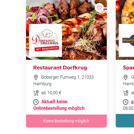
Restaurant Dorfkrug
Span
Boberger Furtweg 1, 21033
Gr
Hamburg
Hamb
ab 10,00 €
a
Aktuell keine
g
Onlinebestellung möglich
.
08:00
Keine Bestellung möglich