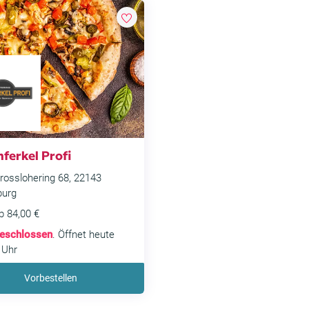
ferkel Profi
osslohering 68, 22143
urg
b 84,00 €
eschlossen
. Öffnet heute
 Uhr
Vorbestellen