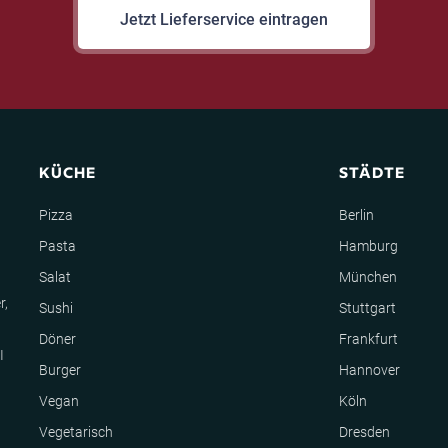
Jetzt Lieferservice eintragen
KÜCHE
STÄDTE
Pizza
Berlin
Pasta
Hamburg
Salat
München
r,
Sushi
Stuttgart
Döner
Frankfurt
I
Burger
Hannover
Vegan
Köln
Vegetarisch
Dresden