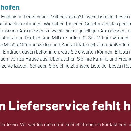
shofen
es Erlebnis in Deutschland Milbertshofen? Unsere Liste der beste
schmacksrichtungen. Wir haben für jeden Geschmack das perfekt
mantischen Abendessen zu zweit, einem geselligen Abendessen m
staurant in Deutschland Milbertshofen für Sie. Mit nur wenigen 
wie Menüs, Öffnungszeiten und Kontaktdaten erhalten. Außerd
en Eindruck davon bekommen, was Sie erwarten können. Erleben 
 bequem von zu Hause aus. Überraschen Sie Ihre Familie und Fre
 zu verlassen. Schauen Sie sich jetzt unsere Liste der besten R
n Lieferservice fehlt h
eute ein. Wir werden dich dann schnellstmöglich kontaktieren u