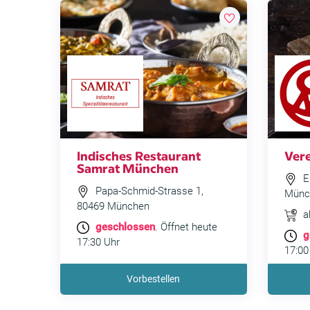
Indisches Restaurant
Ver
Samrat München
Eb
Papa-Schmid-Strasse 1,
Münc
80469 München
a
geschlossen
. Öffnet heute
g
17:30 Uhr
17:00
Vorbestellen