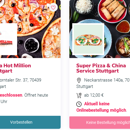
a Hot Million
Super Pizza & China
tgart
Service Stuttgart
rntaler Str. 37, 70439
Neckarstrasse 140a, 70
gart
Stuttgart
eschlossen
. Öffnet heute
ab 12,00 €
 Uhr
Aktuell keine
Onlinebestellung möglich
.
Vorbestellen
Keine Bestellung möglic