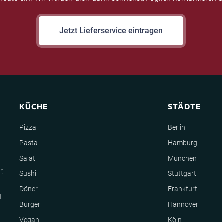
Jetzt Lieferservice eintragen
KÜCHE
STÄDTE
Pizza
Berlin
Pasta
Hamburg
Salat
München
r,
Sushi
Stuttgart
Döner
Frankfurt
I
Burger
Hannover
Vegan
Köln