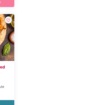
h
ied
ute