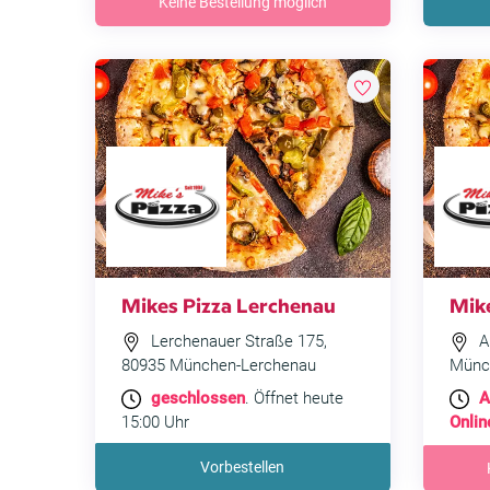
Keine Bestellung möglich
Mikes Pizza Lerchenau
Mik
Lerchenauer Straße 175,
Au
80935 München-Lerchenau
Münc
geschlossen
. Öffnet heute
A
15:00 Uhr
Onlin
Vorbestellen