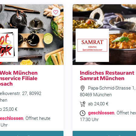
 Wok München
Indisches Restaurant
service Filiale
Samrat München
sach
Papa-Schmid-Strasse 1,
lkovenstr. 27, 80992
80469 München
hen
ab 24,00 €
b 25,00 €
geschlossen
. Öffnet he
eschlossen
. Öffnet heute
17:30 Uhr
 Uhr