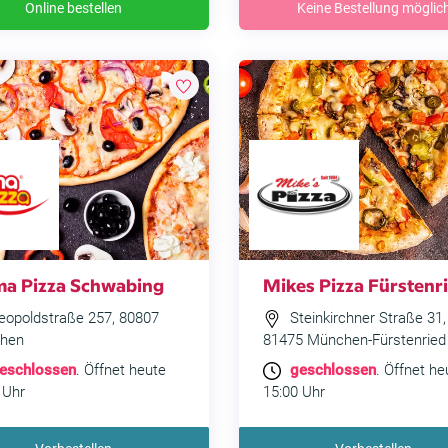
Online bestellen
Keine Bestellung möglic
a Pizza Schwabing
Mikes Pizza Fürstenr
eopoldstraße 257, 80807
Steinkirchner Straße 31,
hen
81475 München-Fürstenried
eschlossen
. Öffnet heute
geschlossen
. Öffnet he
 Uhr
15:00 Uhr