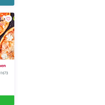
hen
81673