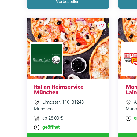
Vorbestellen
Italian Heimservice
Mam
München
Lai
Limesstr. 110, 81243
A
München
Münc
ab 28,00 €
g
geöffnet