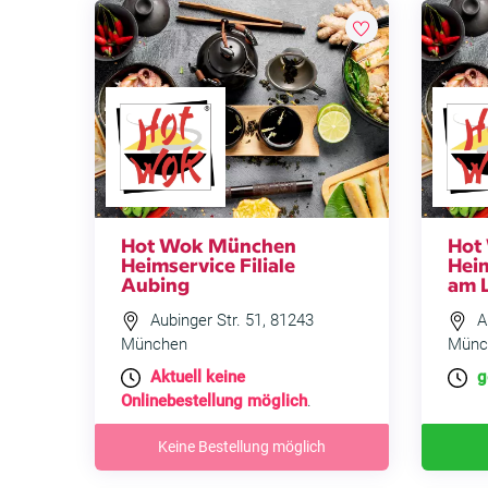
Hot Wok München
Hot
Heimservice Filiale
Heim
Aubing
am 
Aubinger Str. 51, 81243
Am
München
Münc
Aktuell keine
g
Onlinebestellung möglich
.
Keine Bestellung möglich