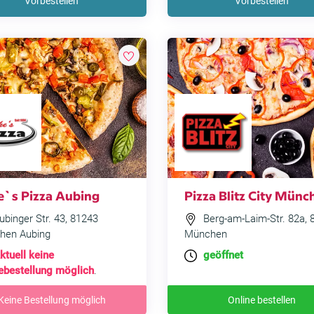
Vorbestellen
Vorbestellen
e`s Pizza Aubing
Pizza Blitz City Münc
binger Str. 43, 81243
Berg-am-Laim-Str. 82a, 
hen Aubing
München
ktuell keine
geöffnet
ebestellung möglich
.
Keine Bestellung möglich
Online bestellen