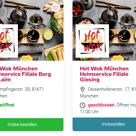
 Wok München
Hot Wok München
service Filiale Berg
Heimservice Filiale
Laim
Giesing
pfingerstr. 35, 81671
Deisenhofenerstr. 17, 8
hen
München
eöffnet
geschlossen
. Öffnet m
11:00 Uhr
Vorbestellen
Online bestellen