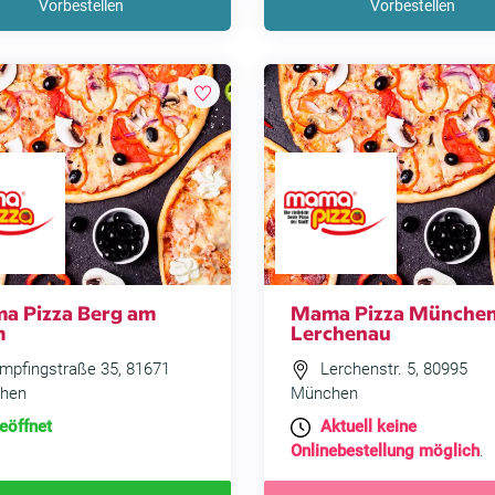
Vorbestellen
Vorbestellen
a Pizza Berg am
Mama Pizza Münche
m
Lerchenau
mpfingstraße 35, 81671
Lerchenstr. 5, 80995
hen
München
eöffnet
Aktuell keine
Onlinebestellung möglich
.