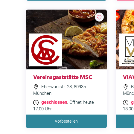
Vereinsgaststätte MSC
VIA
Eberwurzstr. 28, 80935
Ba
München
Münc
geschlossen
. Öffnet heute
g
17:00 Uhr
18:00
Vorbestellen