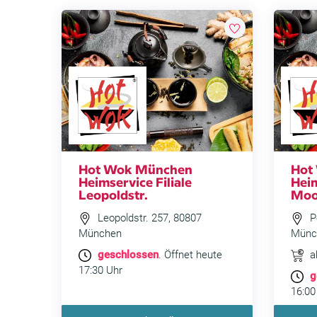
Hot Wok München
Hot
Heimservice Filiale
Heim
Leopoldstr.
Moo
Leopoldstr. 257, 80807
Pe
München
Münc
geschlossen
. Öffnet heute
a
17:30 Uhr
g
16:00