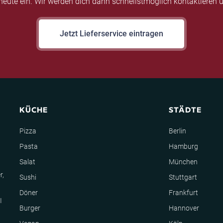
eute ein. Wir werden dich dann schnellstmöglich kontaktieren u
Jetzt Lieferservice eintragen
KÜCHE
STÄDTE
Pizza
Berlin
Pasta
Hamburg
Salat
München
r,
Sushi
Stuttgart
Döner
Frankfurt
I
Burger
Hannover