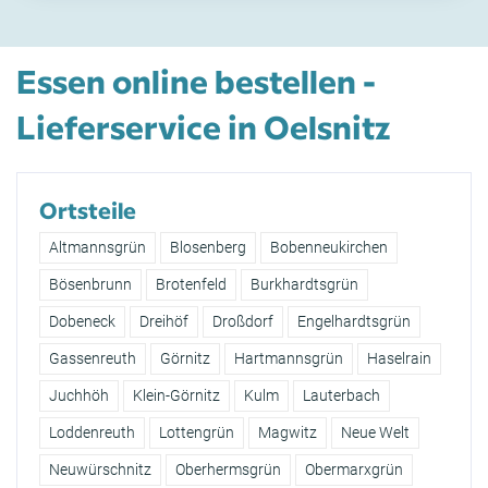
Essen online bestellen -
Lieferservice in Oelsnitz
Ortsteile
Altmannsgrün
Blosenberg
Bobenneukirchen
Bösenbrunn
Brotenfeld
Burkhardtsgrün
Dobeneck
Dreihöf
Droßdorf
Engelhardtsgrün
Gassenreuth
Görnitz
Hartmannsgrün
Haselrain
Juchhöh
Klein-Görnitz
Kulm
Lauterbach
Loddenreuth
Lottengrün
Magwitz
Neue Welt
Neuwürschnitz
Oberhermsgrün
Obermarxgrün