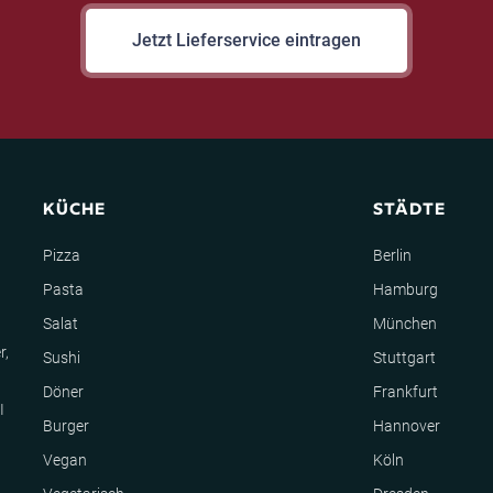
Jetzt Lieferservice eintragen
KÜCHE
STÄDTE
Pizza
Berlin
Pasta
Hamburg
Salat
München
r,
Sushi
Stuttgart
Döner
Frankfurt
I
Burger
Hannover
Vegan
Köln