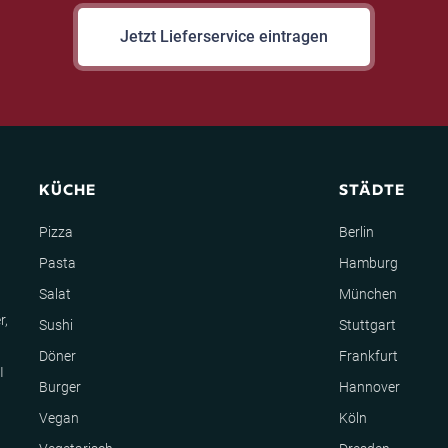
Jetzt Lieferservice eintragen
KÜCHE
STÄDTE
Pizza
Berlin
Pasta
Hamburg
Salat
München
r,
Sushi
Stuttgart
Döner
Frankfurt
I
Burger
Hannover
Vegan
Köln