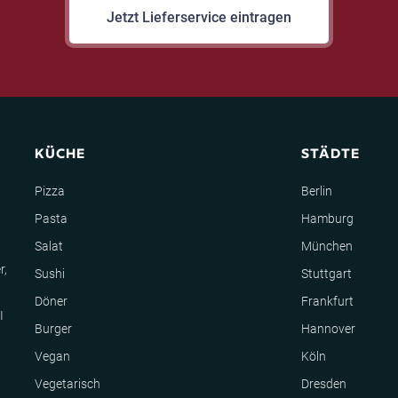
Jetzt Lieferservice eintragen
KÜCHE
STÄDTE
Pizza
Berlin
Pasta
Hamburg
Salat
München
r,
Sushi
Stuttgart
Döner
Frankfurt
I
Burger
Hannover
Vegan
Köln
Vegetarisch
Dresden