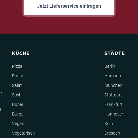
Jetzt Lieferservice eintragen
KÜCHE
STÄDTE
Pizza
Berlin
Pasta
Hamburg
Salat
München
r,
Sushi
Stuttgart
Döner
Frankfurt
I
Burger
Hannover
Vegan
Köln
Vegetarisch
Dresden