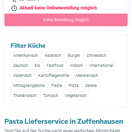
Aktuell keine Onlinebestellung möglich
.
Keine Bestellung möglich
Filter Küche
Amerikanisch
Asiatisch
Burger
Chinesisch
Deutsch
Eis
Fastfood
Indisch
International
Italienisch
Kartoffelgerichte
Mexikanisch
Mittagsangebote
Pasta
Pizza
Salate
Thailändisch
Türkisch
Vegetarisch
Pasta Lieferservice in Zuffenhausen
Sind Sie auf der Suche nach einer einfachen Möglichkeit,