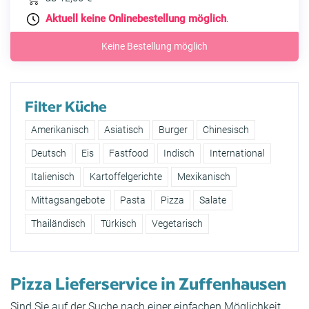
Aktuell keine Onlinebestellung möglich
.
Keine Bestellung möglich
Filter Küche
Amerikanisch
Asiatisch
Burger
Chinesisch
Deutsch
Eis
Fastfood
Indisch
International
Italienisch
Kartoffelgerichte
Mexikanisch
Mittagsangebote
Pasta
Pizza
Salate
Thailändisch
Türkisch
Vegetarisch
Pizza Lieferservice in Zuffenhausen
Sind Sie auf der Suche nach einer einfachen Möglichkeit,