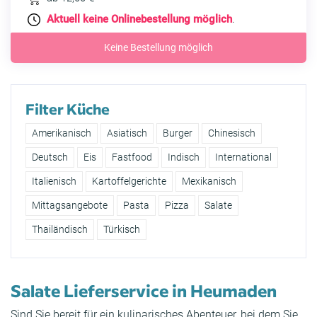
Aktuell keine Onlinebestellung möglich
.
Keine Bestellung möglich
Filter Küche
Amerikanisch
Asiatisch
Burger
Chinesisch
Deutsch
Eis
Fastfood
Indisch
International
Italienisch
Kartoffelgerichte
Mexikanisch
Mittagsangebote
Pasta
Pizza
Salate
Thailändisch
Türkisch
Salate Lieferservice in Heumaden
Sind Sie bereit für ein kulinarisches Abenteuer, bei dem Sie