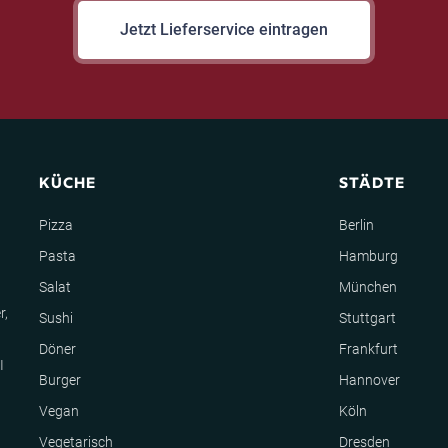
Jetzt Lieferservice eintragen
KÜCHE
STÄDTE
Pizza
Berlin
Pasta
Hamburg
Salat
München
r,
Sushi
Stuttgart
Döner
Frankfurt
I
Burger
Hannover
Vegan
Köln
Vegetarisch
Dresden