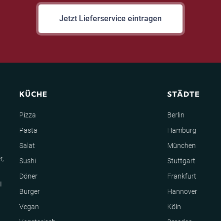
Jetzt Lieferservice eintragen
KÜCHE
STÄDTE
Pizza
Berlin
Pasta
Hamburg
Salat
München
r,
Sushi
Stuttgart
Döner
Frankfurt
I
Burger
Hannover
Vegan
Köln