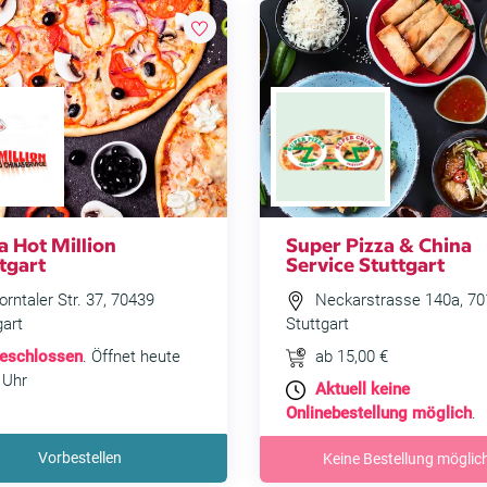
a Hot Million
Super Pizza & China
tgart
Service Stuttgart
rntaler Str. 37, 70439
Neckarstrasse 140a, 70
gart
Stuttgart
eschlossen
. Öffnet heute
ab 15,00 €
 Uhr
Aktuell keine
Onlinebestellung möglich
.
Vorbestellen
Keine Bestellung möglic