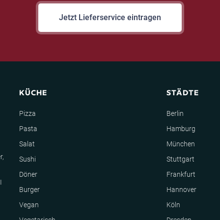
Jetzt Lieferservice eintragen
KÜCHE
STÄDTE
Pizza
Berlin
Pasta
Hamburg
Salat
München
r,
Sushi
Stuttgart
Döner
Frankfurt
I
Burger
Hannover
Vegan
Köln