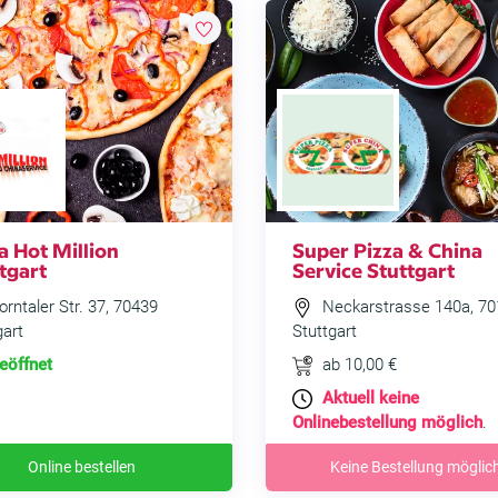
a Hot Million
Super Pizza & China
tgart
Service Stuttgart
rntaler Str. 37, 70439
Neckarstrasse 140a, 70
gart
Stuttgart
eöffnet
ab 10,00 €
Aktuell keine
Onlinebestellung möglich
.
Online bestellen
Keine Bestellung möglic