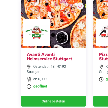
Avanti Avanti
Pizz
Heimservice Stuttgart
Stut
Ostendstr. 18, 70190
Ko
Stuttgart
Stutt
ab 6,00 €
g
geöffnet
Online bestellen