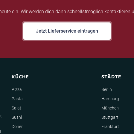
eute ein. Wir werden dich dann schnellstmöglich kontaktieren u
Jetzt Lieferservice eintragen
KÜCHE
STÄDTE
Pizza
Berlin
Pasta
Hamburg
Salat
München
r,
Sushi
Stuttgart
Döner
Frankfurt
I