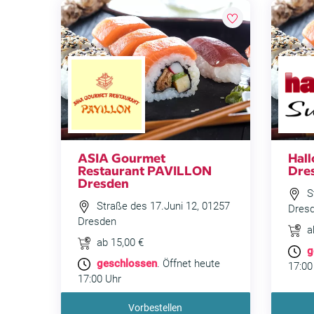
ASIA Gourmet
Hall
Restaurant PAVILLON
Dre
Dresden
St
Straße des 17.Juni 12, 01257
Dres
Dresden
a
ab 15,00 €
g
geschlossen
. Öffnet heute
17:00
17:00 Uhr
Vorbestellen